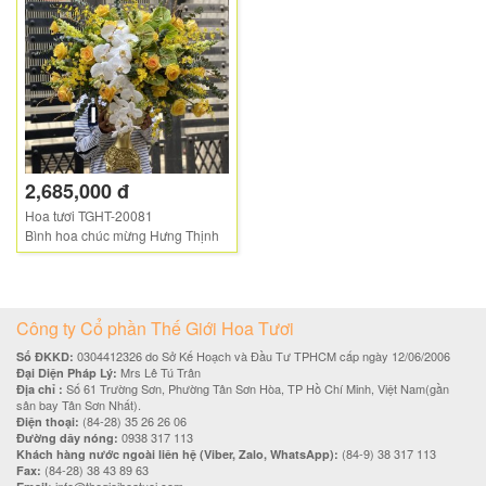
2,685,000 đ
Hoa tươi TGHT-20081
Bình hoa chúc mừng Hưng Thịnh
Công ty Cổ phần Thế Giới Hoa Tươi
0304412326 do Sở Kế Hoạch và Đầu Tư TPHCM cấp ngày 12/06/2006
Số ĐKKD:
Mrs Lê Tú Trân
Đại Diện Pháp Lý:
Số 61 Trường Sơn, Phường Tân Sơn Hòa, TP Hồ Chí Minh, Việt Nam(gần
Địa chỉ :
sân bay Tân Sơn Nhất).
(84-28) 35 26 26 06
Điện thoại:
0938 317 113
Đường dây nóng:
(84-9) 38 317 113
Khách hàng nước ngoài liên hệ (Viber, Zalo, WhatsApp):
(84-28) 38 43 89 63
Fax: