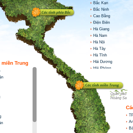
Bắc Kạn
Bắc Ninh
Cao Bằng
Điện Biên
Hà Giang
Hà Nam
Hà Nội
Hà Tây
Hà Tĩnh
Hải Dương
h miền Trung
Hải Phòng
h
Hòa Bình
ận
Hưng Yên
Lai Châu
Quần đảo
Lạng Sơn
g
Hoàng Sa
Lào Cai
Cá
Nam Định
Nghệ An
TP
g
Ninh Bình
An
ận
Phú Thọ
Bà