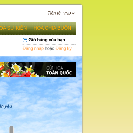
Tiền tệ
OA SỰ KIỆN
HOA CHIA BUỒN
Giỏ hàng của bạn
Đăng nhập
hoặc
Đăng ký
ân yêu
c