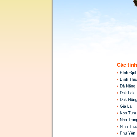
Các tỉn
Bình Địn
Bình Thu
Đà Nẵng
Dak Lak
Dak Nôn
Gia Lai
Kon Tum
Nha Tran
Ninh Thu
Phú Yên