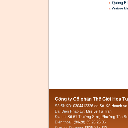
Quảng Bì
Quảng N
Quảng Ng
Quảng Tr
Thanh Hó
Thừa Thi
Công ty Cổ phần Thế Giới Hoa T
Số ĐKKD:
0304412326 do Sở Kế Hoạch và
Đại Diện Pháp Lý:
Mrs Lê Tú Trân
Địa chỉ:
Số 61 Trường Sơn, Phường Tân Sơ
Điện thoại:
(84-28) 35 26 26 06
Đường dây nóng:
0938 317 113