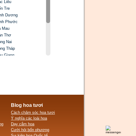
c Liêu
n Tre
ình Dương
ình Phước
à Mau
ần Thơ
ng Nai
ng Tháp
u Giang
ên Giang
âm Đồng
ng An
c Trăng
y Ninh
ền Giang
à Vinh
Blog hoa tươi
nh Long
Cách chăm sóc hoa tươi
Ý nghĩa các loài hoa
ng
Dạy cắm hoa
Cưới hỏi bốn phương
Sự kiện hoa Quốc tế