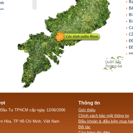
Quảng Ninh
Bạ
nh
Sơn La
Bế
am
Thái Bình
B
ãi
Thái Nguyên
B
ị
Tuyên Quang
C
a
Vĩnh Phúc
C
ên - Huế
Yên Bái
Đồ
Đồ
Hậ
Ki
Quần đảo
Trường Sa
L
Lo
Só
Tâ
Ti
Tr
ươi
Thông tin
Vĩ
 Đầu Tư TPHCM cấp ngày 12/06/2006
Giới thiệu
Chính sách bảo mật thông tin
n Hòa, TP Hồ Chí Minh, Việt Nam
Điều khoản & điều kiện mua hà
Đối tác
Cửa hàng đại diện