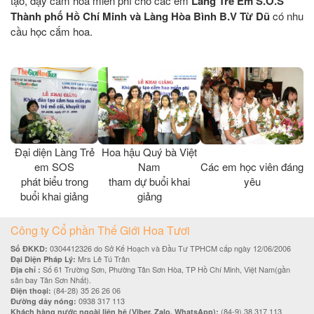
tạo, dạy cắm hoa miễn phí cho các em
Làng Trẻ Em S.O.S
Thành phố Hồ Chí Minh và Làng Hòa Bình B.V Từ Dũ
có nhu
cầu học cắm hoa.
Đại diện Làng Trẻ
Hoa hậu Quý bà Việt
em SOS
Nam
Các em học viên đáng
phát biểu trong
tham dự buổi khai
yêu
buổi khai giảng
giảng
Công ty Cổ phần Thế Giới Hoa Tươi
0304412326 do Sở Kế Hoạch và Đầu Tư TPHCM cấp ngày 12/06/2006
Số ĐKKD:
Mrs Lê Tú Trân
Đại Diện Pháp Lý:
Số 61 Trường Sơn, Phường Tân Sơn Hòa, TP Hồ Chí Minh, Việt Nam(gần
Địa chỉ :
sân bay Tân Sơn Nhất).
(84-28) 35 26 26 06
Điện thoại:
0938 317 113
Đường dây nóng:
(84-9) 38 317 113
Khách hàng nước ngoài liên hệ (Viber, Zalo, WhatsApp):