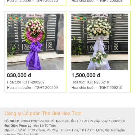
Hoa chia buồn – TGHT-200225
Hoa chia buồn – TGHT-200208
830,000 đ
1,500,000 đ
Hoa tươi TGHT-200209
Hoa tươi TGHT-200210
Hoa chia buồn – TGHT-200209
Hoa chia buồn – TGHT-200210
Công ty Cổ phần Thế Giới Hoa Tươi
0304412326 do Sở Kế Hoạch và Đầu Tư TPHCM cấp ngày 12/06/2006
Số ĐKKD:
Mrs Lê Tú Trân
Đại Diện Pháp Lý:
Số 61 Trường Sơn, Phường Tân Sơn Hòa, TP Hồ Chí Minh, Việt Nam(gần
Địa chỉ :
sân bay Tân Sơn Nhất).