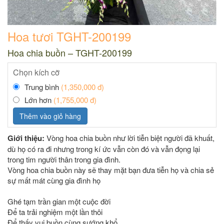
Hoa tươi TGHT-200199
Hoa chia buồn – TGHT-200199
Chọn kích cỡ
Trung bình
(1,350,000 đ)
Lớn hơn
(1,755,000 đ)
Thêm vào giỏ hàng
Giới thiệu:
Vòng hoa chia buồn như lời tiễn biệt người đã khuất,
dù họ có ra đi nhưng trong kí ức vẫn còn đó và vẫn đọng lại
trong tim người thân trong gia đình.
Vòng hoa chia buồn này sẽ thay mặt bạn đưa tiễn họ và chia sẻ
sự mất mát cùng gia đình họ
Ghé tạm trần gian một cuộc đời
Để ta trải nghiệm một lần thôi
Để thấy vui buồn cùng sướng khổ