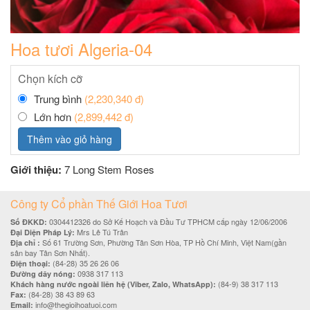
Hoa tươi Algeria-04
Chọn kích cỡ
Trung bình
(2,230,340 đ)
Lớn hơn
(2,899,442 đ)
Thêm vào giỏ hàng
Giới thiệu:
7 Long Stem Roses
Công ty Cổ phần Thế Giới Hoa Tươi
0304412326 do Sở Kế Hoạch và Đầu Tư TPHCM cấp ngày 12/06/2006
Số ĐKKD:
Mrs Lê Tú Trân
Đại Diện Pháp Lý:
Số 61 Trường Sơn, Phường Tân Sơn Hòa, TP Hồ Chí Minh, Việt Nam(gần
Địa chỉ :
sân bay Tân Sơn Nhất).
(84-28) 35 26 26 06
Điện thoại:
0938 317 113
Đường dây nóng:
(84-9) 38 317 113
Khách hàng nước ngoài liên hệ (Viber, Zalo, WhatsApp):
(84-28) 38 43 89 63
Fax:
info@thegioihoatuoi.com
Email: