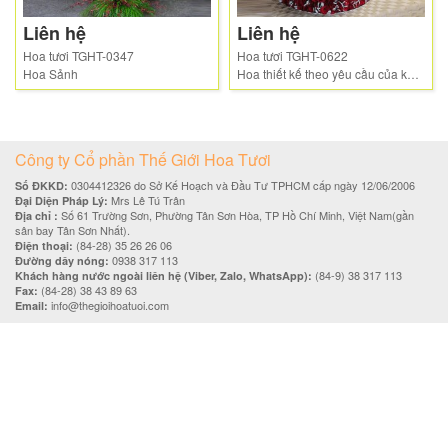
Liên hệ
Liên hệ
Hoa tươi TGHT-0347
Hoa tươi TGHT-0622
Hoa Sảnh
Hoa thiết kế theo yêu cầu của khách hàng
Công ty Cổ phần Thế Giới Hoa Tươi
0304412326 do Sở Kế Hoạch và Đầu Tư TPHCM cấp ngày 12/06/2006
Số ĐKKD:
Mrs Lê Tú Trân
Đại Diện Pháp Lý:
Số 61 Trường Sơn, Phường Tân Sơn Hòa, TP Hồ Chí Minh, Việt Nam(gần
Địa chỉ :
sân bay Tân Sơn Nhất).
(84-28) 35 26 26 06
Điện thoại:
0938 317 113
Đường dây nóng:
(84-9) 38 317 113
Khách hàng nước ngoài liên hệ (Viber, Zalo, WhatsApp):
(84-28) 38 43 89 63
Fax:
info@thegioihoatuoi.com
Email: