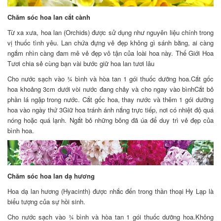
Chăm sóc hoa lan cắt cành
Từ xa xưa, hoa lan (Orchids) được sử dụng như nguyên liệu chính trong
vị thuốc tình yêu. Lan chứa đựng vẻ đẹp không gì sánh bằng, ai càng
ngắm nhìn càng đam mê vẻ đẹp vô tận của loài hoa này. Thế Giới Hoa
Tươi chia sẻ cùng bạn vài bước giữ hoa lan tươi lâu
Cho nước sạch vào ¾ bình và hòa tan 1 gói thuốc dưỡng hoa.Cắt gốc
hoa khoảng 3cm dưới vòi nước đang chảy và cho ngay vào bìnhCắt bỏ
phần lá ngập trong nước. Cắt gốc hoa, thay nước và thêm 1 gói dưỡng
hoa vào ngày thứ 3Giữ hoa tránh ánh nắng trực tiếp, nơi có nhiệt độ quá
nóng hoặc quá lạnh. Ngắt bỏ những bông đã úa để duy trì vẻ đẹp của
bình hoa.
Chăm sóc hoa lan dạ hương
Hoa dạ lan hương (Hyacinth) được nhắc đến trong thần thoại Hy Lạp là
biểu tượng của sự hồi sinh.
Cho nước sạch vào ¾ bình và hòa tan 1 gói thuốc dưỡng hoa.Không