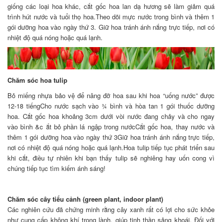
giống các loại hoa khác, cắt gốc hoa lan dạ hương sẽ làm giảm quá
trình hút nước và tuổi thọ hoa.Theo dõi mực nước trong bình và thêm 1
gói dưỡng hoa vào ngày thứ 3. Giữ hoa tránh ánh nắng trực tiếp, nơi có
nhiệt độ quá nóng hoặc quá lạnh.
Chăm sóc hoa tulip
Bỏ miếng nhựa bảo vệ để nâng đỡ hoa sau khi hoa “uống nước” được
12-18 tiếngCho nước sạch vào ¾ bình và hòa tan 1 gói thuốc dưỡng
hoa. Cắt gốc hoa khoảng 3cm dưới vòi nước đang chảy và cho ngay
vào bình &c ắt bỏ phần lá ngập trong nướcCắt gốc hoa, thay nước và
thêm 1 gói dưỡng hoa vào ngày thứ 3Giữ hoa tránh ánh nắng trực tiếp,
nơi có nhiệt độ quá nóng hoặc quá lạnh.Hoa tulip tiếp tục phát triển sau
khi cắt, điều tự nhiên khi bạn thấy tulip sẽ nghiêng hay uốn cong vì
chúng tiếp tục tìm kiếm ánh sáng!
Chăm sóc cây tiểu cảnh (green plant, indoor plant)
Các nghiên cứu đã chứng minh rằng cây xanh rất có lợi cho sức khỏe
như cung cấp không khí trong lành, giúp tinh thần sảng khoái. Đối với