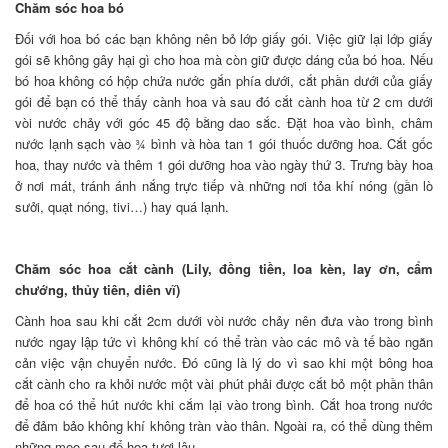
Chăm sóc hoa bó
Đối với hoa bó các bạn không nên bỏ lớp giấy gói. Việc giữ lại lớp giấy
gói sẽ không gây hại gì cho hoa mà còn giữ được dáng của bó hoa. Nếu
bó hoa không có hộp chứa nước gắn phía dưới, cắt phần dưới của giấy
gói để bạn có thể thấy cành hoa và sau đó cắt cành hoa từ 2 cm dưới
vòi nước chảy với góc 45 độ bằng dao sắc. Đặt hoa vào bình, châm
nước lạnh sạch vào ¾ bình và hòa tan 1 gói thuốc dưỡng hoa. Cắt gốc
hoa, thay nước và thêm 1 gói dưỡng hoa vào ngày thứ 3. Trưng bày hoa
ở nơi mát, tránh ánh nắng trực tiếp và những nơi tỏa khí nóng (gần lò
sưởi, quạt nóng, tivi…) hay quá lạnh.
Chăm sóc hoa cắt cành (Lily, đồng tiền, loa kèn, lay ơn, cẩm
chướng, thủy tiên, diên vĩ)
Cành hoa sau khi cắt 2cm dưới vòi nước chảy nên đưa vào trong bình
nước ngay lập tức vì không khí có thể tràn vào các mô và tế bào ngăn
cản việc vận chuyển nước. Đó cũng là lý do vì sao khi một bông hoa
cắt cành cho ra khỏi nước một vài phút phải được cắt bỏ một phần thân
để hoa có thể hút nước khi cắm lại vào trong bình. Cắt hoa trong nước
để đảm bảo không khí không tràn vào thân. Ngoài ra, có thể dùng thêm
những mẹo sau để hoa tươi lâu