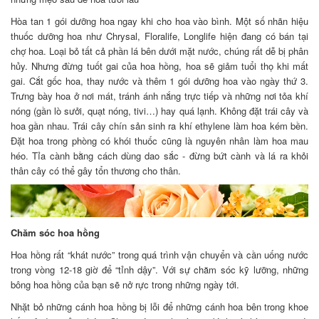
Hòa tan 1 gói dưỡng hoa ngay khi cho hoa vào bình. Một số nhãn hiệu
thuốc dưỡng hoa như Chrysal, Floralife, Longlife hiện đang có bán tại
chợ hoa. Loại bỏ tất cả phần lá bên dưới mặt nước, chúng rất dễ bị phân
hủy. Nhưng đừng tuốt gai của hoa hồng, hoa sẽ giảm tuổi thọ khi mất
gai. Cắt gốc hoa, thay nước và thêm 1 gói dưỡng hoa vào ngày thứ 3.
Trưng bày hoa ở nơi mát, tránh ánh nắng trực tiếp và những nơi tỏa khí
nóng (gần lò sưởi, quạt nóng, tivi…) hay quá lạnh. Không đặt trái cây và
hoa gần nhau. Trái cây chín sản sinh ra khí ethylene làm hoa kém bền.
Đặt hoa trong phòng có khói thuốc cũng là nguyên nhân làm hoa mau
héo. Tỉa cành bằng cách dùng dao sắc - đừng bứt cành và lá ra khỏi
thân cây có thể gây tổn thương cho thân.
Chăm sóc hoa hồng
Hoa hồng rất “khát nước” trong quá trình vận chuyển và cần uống nước
trong vòng 12-18 giờ để “tỉnh dậy”. Với sự chăm sóc kỹ lưỡng, những
bông hoa hồng của bạn sẽ nở rực trong những ngày tới.
Nhặt bỏ những cánh hoa hồng bị lỗi để những cánh hoa bên trong khoe