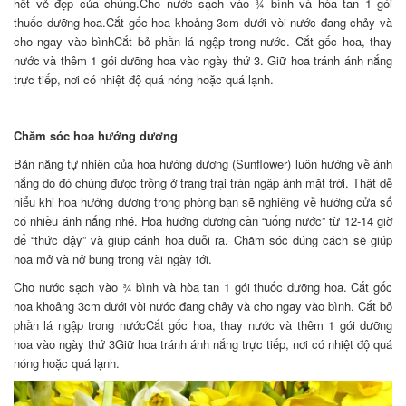
hết vẻ đẹp của chúng.Cho nước sạch vào ¾ bình và hòa tan 1 gói
thuốc dưỡng hoa.Cắt gốc hoa khoảng 3cm dưới vòi nước đang chảy và
cho ngay vào bìnhCắt bỏ phần lá ngập trong nước. Cắt gốc hoa, thay
nước và thêm 1 gói dưỡng hoa vào ngày thứ 3. Giữ hoa tránh ánh nắng
trực tiếp, nơi có nhiệt độ quá nóng hoặc quá lạnh.
Chăm sóc hoa hướng dương
Bản năng tự nhiên của hoa hướng dương (Sunflower) luôn hướng về ánh
nắng do đó chúng được trồng ở trang trại tràn ngập ánh mặt trời. Thật dễ
hiểu khi hoa hướng dương trong phòng bạn sẽ nghiêng về hướng cửa số
có nhiều ánh nắng nhé. Hoa hướng dương cần “uống nước” từ 12-14 giờ
để “thức dậy” và giúp cánh hoa duỗi ra. Chăm sóc đúng cách sẽ giúp
hoa mở và nở bung trong vài ngày tới.
Cho nước sạch vào ¾ bình và hòa tan 1 gói thuốc dưỡng hoa. Cắt gốc
hoa khoảng 3cm dưới vòi nước đang chảy và cho ngay vào bình. Cắt bỏ
phần lá ngập trong nướcCắt gốc hoa, thay nước và thêm 1 gói dưỡng
hoa vào ngày thứ 3Giữ hoa tránh ánh nắng trực tiếp, nơi có nhiệt độ quá
nóng hoặc quá lạnh.