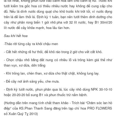
là tốt nhất, không phun tưới vào cánh hoa làm cho cánh bị hư. Trước khi
tưới kiểm tra gốc hoa có thiếu nhiều nước hay không để cung cấp cho
đủ. Nếu lá dính nước dùng quạt cho khô trước khi trời tối, vì nước đọng
trên lá dễ làm thối lá. Định kỳ 1 tuần, bạn nên tưới thêm dinh dưỡng cho
cây như phân rong biển 1 gói nhỏ pha với 32 lít nước, hay B1 30ml/20
lít nước để cây khỏe mạnh, hoa lâu tàn hơn.
Sau khi hết hoa
-Tháo rời từng cây ra khỏi chậu men
- Cắt hết những rễ hư thối, để khô ráo trong 2 giờ cho vết cắt khô.
- Chọn chậu nhỏ bằng đất nung có nhiều lỗ và trồng kèm giá thể như
than vụn, xơ dừa, dớn trắng
- Khi trồng lan, chèn than, xơ dừa cho thật chặt, không lung lay.
- Để cây nơi ánh sáng yếu, che mưa.
- Định kỳ tưới nước, phun phân qua lá, lúc cây nhỏ dùng NPK 30-10-10
hoặc 20-20-20 bổ sung B1 và phun thuốc trừ nấm bệnh.
(Hướng dẫn trên mang tính chất tham khảo - Trích bài “Chăm sóc lan hồ
điệp” của KS.Phan Thanh Sang đăng trên tạp chí hoa PRO FLOWERS
số Xuân Quý Tỵ 2013)