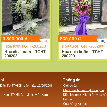
3,800,000 đ
830,000 đ
Hoa tươi TGHT-200208
Hoa tươi TGHT-200209
Hoa chia buồn – TGHT-
Hoa chia buồn – TGHT-
200208
200209
ươi
Thông tin
 Đầu Tư TPHCM cấp ngày 12/06/2006
Giới thiệu
Chính sách bảo mật thông tin
n Hòa, TP Hồ Chí Minh, Việt Nam
Điều khoản & điều kiện mua hà
Đối tác
Cửa hàng đại diện