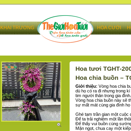
KHAI TRƯƠNG
HOA CƯỚI
H
Hoa tươi TGHT-20
Hoa chia buồn – 
Giới thiệu:
Vòng hoa chia buồ
dù họ có ra đi nhưng trong kí
tim người thân trong gia đình
Vòng hoa chia buồn này sẽ t
sự mất mát cùng gia đình họ
Ghé tạm trần gian một cuộc 
Để ta trải nghiệm một lần thôi
Để thấy vui buồn cùng sướn
Mặn ngọt, chua cay một kiếp