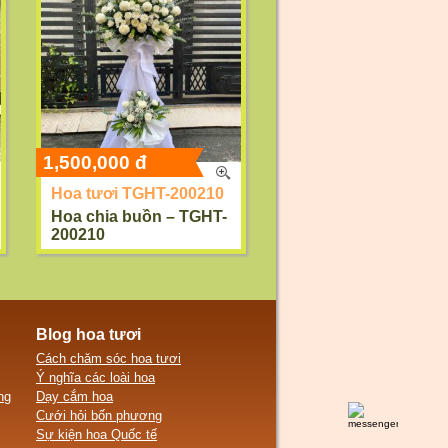
1,500,000 đ
Hoa tươi TGHT-200210
Hoa chia buồn – TGHT-
200210
Blog hoa tươi
Cách chăm sóc hoa tươi
Ý nghĩa các loài hoa
ng
Dạy cắm hoa
Cưới hỏi bốn phương
Sự kiện hoa Quốc tế