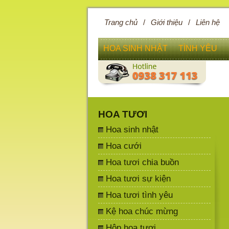
Trang chủ
/
Giới thiệu
/
Liên hệ
HOA SINH NHẬT
TÌNH YÊU
HOA TƯƠI
Hoa sinh nhật
Hoa cưới
Hoa tươi chia buồn
Hoa tươi sự kiện
Hoa tươi tình yêu
Kệ hoa chúc mừng
Hộp hoa tươi