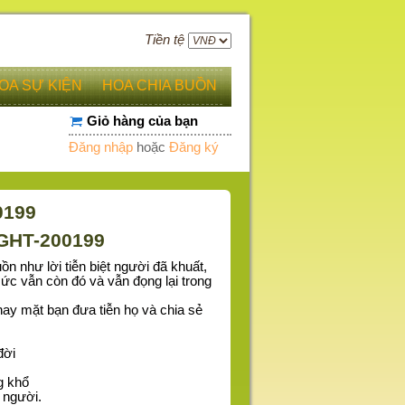
Tiền tệ
OA SỰ KIỆN
HOA CHIA BUỒN
Giỏ hàng của bạn
Đăng nhập
hoặc
Đăng ký
0199
TGHT-200199
n như lời tiễn biệt người đã khuất,
 ức vẫn còn đó và vẫn đọng lại trong
.
hay mặt bạn đưa tiễn họ và chia sẻ
đời
g khổ
 người.